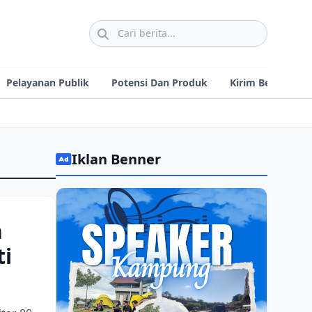
Pelayanan Publik
Potensi Dan Produk
Kirim Berita
Memahami Ketemuq “Berte
Iklan Benner
n
ti