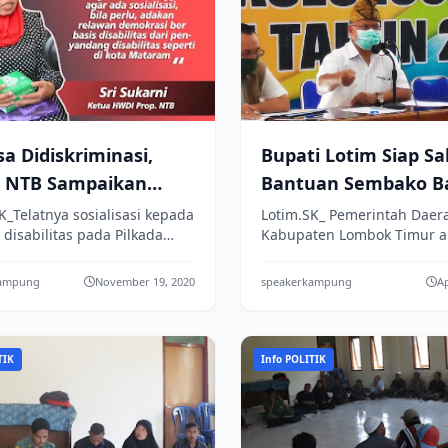
a Didiskriminasi,
Bupati Lotim Siap Sa
 NTB Sampaikan
Bantuan Sembako B
m Kepada Pihak KPUD
Warga Terdampak Co
K_Telatnya sosialisasi kepada
Lotim.SK_ Pemerintah Daer
 disabilitas pada Pilkada
Kabupaten Lombok Timur a
ng
 Tengah 2020 rupanya tidak
menyalurkan bantuan sem
erjadi saat ini. Menurut
kepada masyarakat miskin 
kampung
November 19, 2020
speakerkampung
Ap
terdampak wabah covid-19..
TIK
Info POLITIK