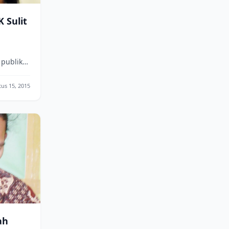
 Sulit
publik
disi
us 15, 2015
ib...
ah