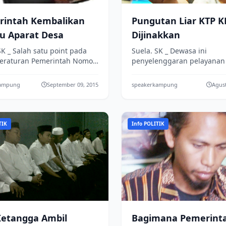
rintah Kembalikan
Pungutan Liar KTP KK
u Aparat Desa
Dijinakkan
SK _ Salah satu point pada
Suela. SK _ Dewasa ini
Peraturan Pemerintah Nomor
penyelenggaran pelayanan 
un 2014 tentang Peraturan
masih dihadapkan pada kon
anaan Undang-Undang
yang belum sesuai dengan
kampung
September 09, 2015
speakerkampung
Agust
 Tahu...
kebutuhan dan perubahan d
TIK
Info POLITIK
Ketangga Ambil
Bagimana Pemerint