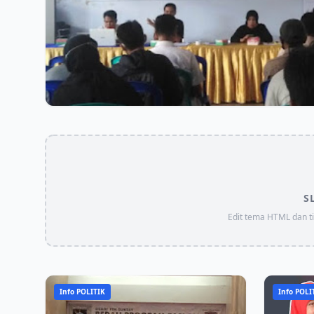
S
Edit tema HTML dan t
Info POLITIK
Info POLI