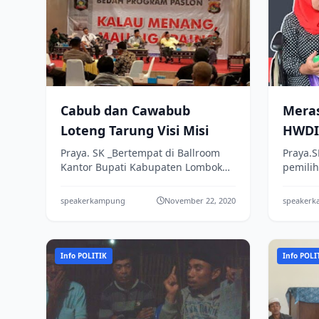
Cabub dan Cawabub
Meras
Loteng Tarung Visi Misi
HWDI
Sala
Praya. SK _Bertempat di Ballroom
Praya.S
Kantor Bupati Kabupaten Lombok
pemilih
Lote
Tengah, Tim Sukses dari Lima Paket
Lombok
Pasangan Calon Bupati dan Wakil
hanya t
speakerkampung
November 22, 2020
speaker
Bupati Ka...
ketua...
Info POLITIK
Info POLI