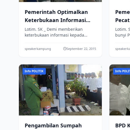
Pemerintah Optimalkan
Peme
Keterbukaan Informasi
Pecat
Public
Lotim. SK _ Demi memberikan
Lotim. 
keterbukaan informasi kepada
bunyi 
masyarakat, Pemerintah Kabupaten
43 Tah
Lombok Timur mengoptimalkan
Pelaks
speakerkampung
September 22, 2015
speaker
peran dari Pejabat ...
Nomor 6
Info POLITIK
Info POLI
Pengambilan Sumpah
BPD 