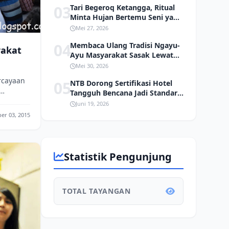
03
Tari Begeroq Ketangga, Ritual
Minta Hujan Bertemu Seni yang
Hampir Punah
Mei 27, 2026
04
Membaca Ulang Tradisi Ngayu-
rakat
Ayu Masyarakat Sasak Lewat
Kacamata Ekologi
Mei 30, 2026
rcayaan
05
NTB Dorong Sertifikasi Hotel
Tangguh Bencana Jadi Standar
Pariwisata, Pergub Ditargetkan
Juni 19, 2026
 dengar
Rampung Akhir 2026
er 03, 2015
Statistik Pengunjung
TOTAL TAYANGAN