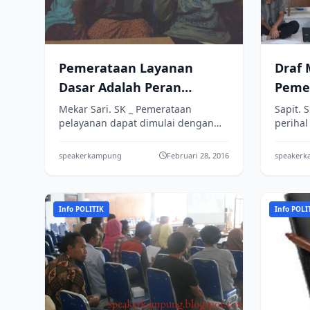
Pemerataan Layanan
Draf 
Dasar Adalah Peran
Pemer
Pemdes
Sepa
Mekar Sari. SK _ Pemerataan
Sapit. 
pelayanan dapat dimulai dengan
perihal
perubahan cara berpikir aparatur
pemeri
pemerintahan, teruma pemerintah
hearing
speakerkampung
Februari 28, 2016
speaker
level desa. Se...
Info POLITIK
Info POLI