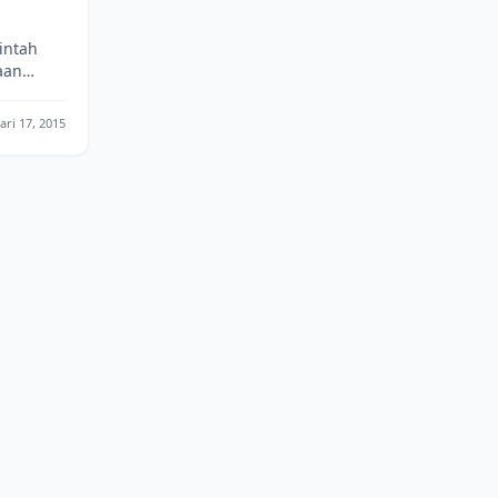
intah
aan
kelola
ari 17, 2015