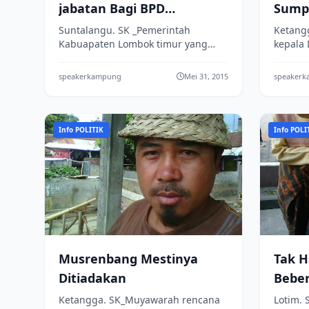
jabatan Bagi BPD
Sump
Suntalangu
Suntalangu. SK _Pemerintah
Ketang
Kabuapaten Lombok timur yang
kepala
diwakili Camat suela beserta Kepala
Perwak
Desa Suntalangu, menghadiri acara
Lombok
speakerkampung
Mei 31, 2015
speaker
Pelantikan dan...
Pelanti
Info POLITIK
Info POLI
Musrenbang Mestinya
Tak Ha
Ditiadakan
Bebe
Mema
Ketangga. SK_Muyawarah rencana
Lotim. 