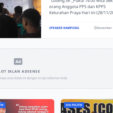
Loteng.SK _Pukul 14.00 Wita Seki
orang Anggota PPS dan KPPS
Kelurahan Praya Hari ini (28/11/2
mengikuti Bimbingan Teknis Tungs
SPEAKER KAMPUNG
November 
LOT IKLAN ADSENSE
impa area kotak ini dengan Script AdSense Anda
TIK
Info POLITIK