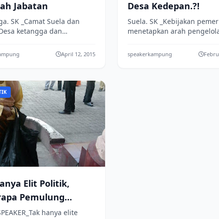
ah Jabatan
Desa Kedepan.?!
ga. SK _Camat Suela dan
Suela. SK _Kebijakan pemer
 Desa ketangga dan
menetapkan arah pengelol
ilan dari BPMPD kabupaten
pemerintahan menuju tata 
 timur, menghadiri acara
pemerintahan yang baik
kampung
April 12, 2015
speakerkampung
Febru
kan dan...
(goodgovernance) dan re...
TIK
nya Elit Politik,
rapa Pemulung
nfaatkan Moment
SPEAKER_Tak hanya elite