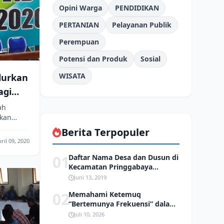
Opini Warga
PENDIDIKAN
PERTANIAN
Pelayanan Publik
Perempuan
Potensi dan Produk
Sosial
WISATA
lurkan
agi
vid-19
ah
kan
bako
Berita Terpopuler
yang
ril 09, 2020
.
01
Daftar Nama Desa dan Dusun di
Kecamatan Pringgabaya
Kabupaten Lombok Timur
Juni 13, 2019
02
Memahami Ketemuq
“Bertemunya Frekuensi” dalam
Tradisi Sasak
Juli 10, 2026