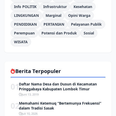
Info POLITIK
Infrastruktur
Kesehatan
LINGKUNGAN
Marginal
Opini Warga
PENDIDIKAN
PERTANIAN
Pelayanan Publik
Perempuan
Potensi dan Produk
Sosial
WISATA
Berita Terpopuler
01
Daftar Nama Desa dan Dusun di Kecamatan
Pringgabaya Kabupaten Lombok Timur
Juni 13, 2019
02
Memahami Ketemuq “Bertemunya Frekuensi”
dalam Tradisi Sasak
Juli 10, 2026