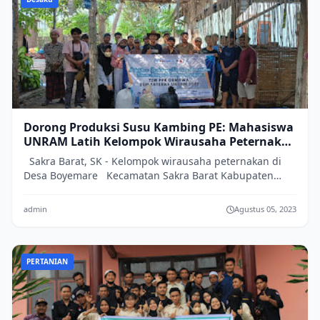
Dorong Produksi Susu Kambing PE: Mahasiswa
UNRAM Latih Kelompok Wirausaha Peternakan
di Desa Boyemare
Sakra Barat, SK - Kelompok wirausaha peternakan di
Desa Boyemare Kecamatan Sakra Barat Kabupaten
Lombok Timur, mengikuti pelatihan pe...
admin
Agustus 05, 2023
PERTANIAN