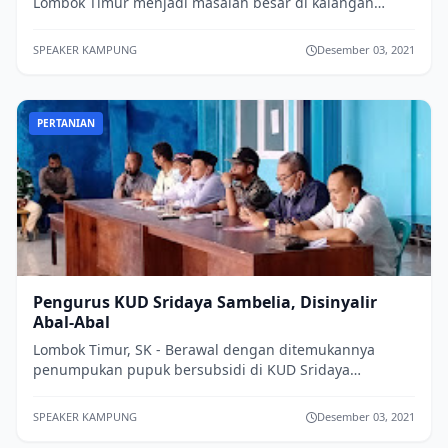
Lombok Timur menjadi masalah besar di kalangan
warga, tak banyak di antara petani keluar...
SPEAKER KAMPUNG
Desember 03, 2021
PERTANIAN
Pengurus KUD Sridaya Sambelia, Disinyalir
Abal-Abal
Lombok Timur, SK - Berawal dengan ditemukannya
penumpukan pupuk bersubsidi di KUD Sridaya
Sambelia oleh sekelompok masyarakat petani
memuncu...
SPEAKER KAMPUNG
Desember 03, 2021