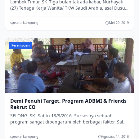
Lombok Timur. SK_Tiga bulan tak ada kabar, Nurhayati
(27) Tenaga Kerja Wanita/ TKW Saudi Arabia, asal Dusun
Ambengan Desa Beririjarak Ke...
speakerkampung
Mei 29, 2019
Perempuan
Demi Penuhi Target, Program ADBMI & Friends
Rekrut CO
SELONG. SK- Sabtu 13/8/2016, Suksesnya sebuah
program sangat dipengaruhi oleh berbagai faktor. Salah
satunya adalah perekrutan CO (Commun...
speakerkampung
Agustus 14, 2016