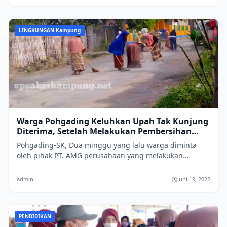
LINGKUNGAN Kampung
Warga Pohgading Keluhkan Upah Tak Kunjung
Diterima, Setelah Melakukan Pembersihan
Jalan Akibat Aktivitas Penambangan Pasir Besi
Pohgading-SK, Dua minggu yang lalu warga diminta
oleh PT. AMG
oleh pihak PT. AMG perusahaan yang melakukan
penambangan pasir besi di Desa Pohgading Kecam...
admin
Juni 19, 2022
PENDIDIKAN