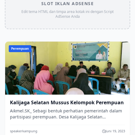
SLOT IKLAN ADSENSE
Edit tema HTML dan timpa area kotak ini dengan Script
AdSense Anda
Perempuan
Kalijaga Selatan Mussus Kelompok Perempuan
Aikmel.SK_ Sebagi bentuk perhatian pemerintah dalam
partisipasi perempuan. Desa Kalijaga Selatan
Kecamatan Aikmel Kabupaten Lombok gelar mus...
speakerkampung
Juni 19, 2023