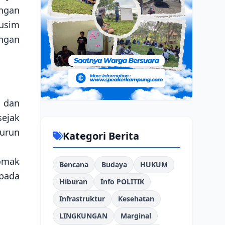
ngan
usim
ngan
 dan
sejak
murun
Kategori Berita
omak
Bencana
Budaya
HUKUM
 pada
Hiburan
Info POLITIK
Infrastruktur
Kesehatan
LINGKUNGAN
Marginal