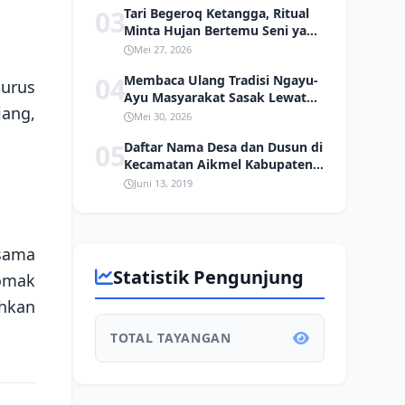
03
Tari Begeroq Ketangga, Ritual
Minta Hujan Bertemu Seni yang
Hampir Punah
Mei 27, 2026
04
Membaca Ulang Tradisi Ngayu-
lurus
Ayu Masyarakat Sasak Lewat
jang,
Kacamata Ekologi
Mei 30, 2026
05
Daftar Nama Desa dan Dusun di
Kecamatan Aikmel Kabupaten
Lombok Timur
Juni 13, 2019
rsama
Statistik Pengunjung
komak
ahkan
TOTAL TAYANGAN