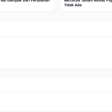
Padi Dampak Dari Perubahan
Bercocok Tanam Akibat Pu
Tidak Ada