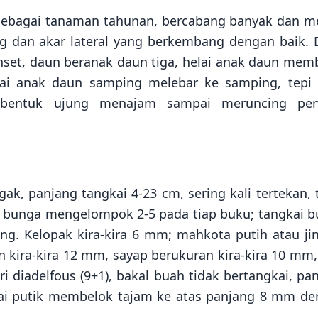
sebagai tanaman tahunan, bercabang banyak dan mel
ng dan akar lateral yang berkembang dengan baik.
anset, daun beranak daun tiga, helai anak daun mem
lai anak daun samping melebar ke samping, tepi 
 bentuk ujung menajam sampai meruncing pen
ak, panjang tangkai 4-23 cm, sering kali tertekan, 
si bunga mengelompok 2-5 pada tiap buku; tangkai 
ng. Kelopak kira-kira 6 mm; mahkota putih atau ji
n kira-kira 12 mm, sayap berukuran kira-kira 10 mm,
 diadelfous (9+1), bakal buah tidak bertangkai, pa
ai putik membelok tajam ke atas panjang 8 mm d