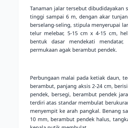
Tanaman jalar tersebut dibudidayakan 
tinggi sampai 6 m, dengan akar tunja
berselang-seling, stipula menyerupai l
telur melebar, 5-15 cm x 4-15 cm, he
bentuk dasar mendekati mendatar,
permukaan agak berambut pendek.
Perbungaan malai pada ketiak daun, teg
berambut, panjang aksis 2-24 cm, beri
pendek, bersegi, berambut pendek jara
terdiri atas standar membulat berukura
menyempit ke arah pangkal. Benang sari
10 mm, berambut pendek halus, tangk
kepala putik membulat.