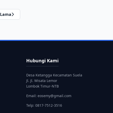
Lama
Hubungi Kami
Desa Ketangga Kecamatan Suela
Jl. Jl. Wisata Lemor
Lombok Timur-NTB
Email: eosemy@gmail.com
Telp: 0817-7512-3516