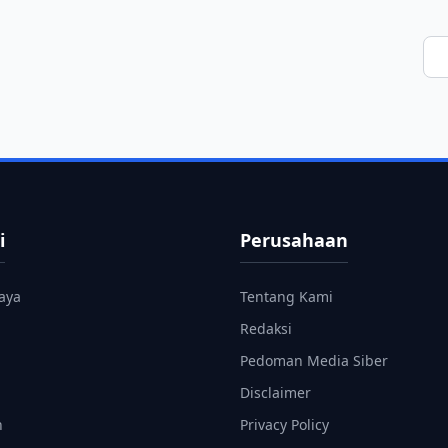
i
Perusahaan
aya
Tentang Kami
Redaksi
Pedoman Media Siber
Disclaimer
n
Privacy Policy