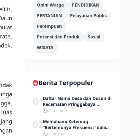
Opini Warga
PENDIDIKAN
ilit,
PERTANIAN
Pelayanan Publik
 Daun
Perempuan
bulat
rata,
Potensi dan Produk
Sosial
dek,
WISATA
Berita Terpopuler
tidak
bunga
01
Daftar Nama Desa dan Dusun di
ngga,
Kecamatan Pringgabaya
Kabupaten Lombok Timur
 luas
Juni 13, 2019
njang
02
Memahami Ketemuq
“Bertemunya Frekuensi” dalam
engan
Tradisi Sasak
Juli 10, 2026