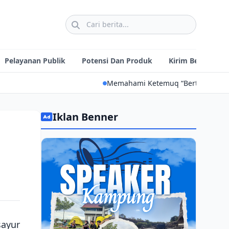
Pelayanan Publik
Potensi Dan Produk
Kirim Berita
Memahami Ketemuq “Bertemunya Frekuensi” dalam Tradi
Iklan Benner
sayur