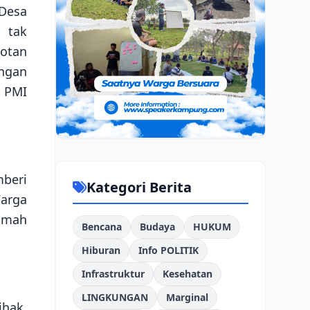
 Desa
 tak
rotan
angan
 PMI
beri
Kategori Berita
arga
umah
Bencana
Budaya
HUKUM
Hiburan
Info POLITIK
Infrastruktur
Kesehatan
LINGKUNGAN
Marginal
hak.