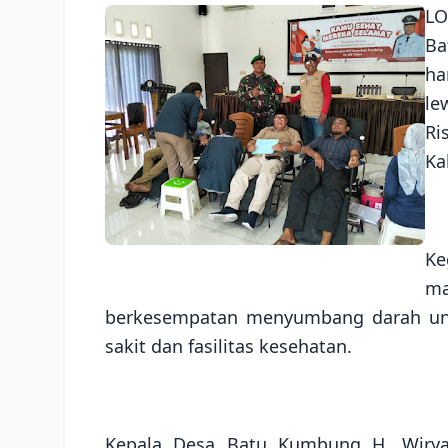
LO
Ba
ha
le
Ri
Ka
Ke
m
berkesempatan menyumbang darah un
sakit dan fasilitas kesehatan.
Kepala Desa Batu Kumbung H. Wirya 