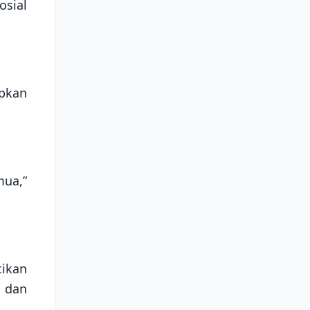
osial
apkan
mua,”
ikan
 dan