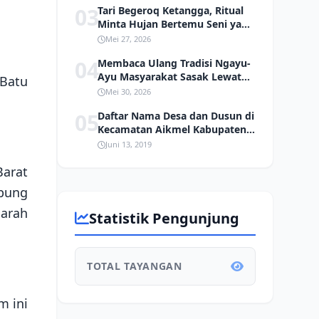
03
Tari Begeroq Ketangga, Ritual
Minta Hujan Bertemu Seni yang
Hampir Punah
Mei 27, 2026
04
Membaca Ulang Tradisi Ngayu-
Ayu Masyarakat Sasak Lewat
Batu
Kacamata Ekologi
Mei 30, 2026
05
Daftar Nama Desa dan Dusun di
Kecamatan Aikmel Kabupaten
Lombok Timur
Juni 13, 2019
arat
mbung
arah
Statistik Pengunjung
TOTAL TAYANGAN
m ini