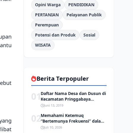
Opini Warga
PENDIDIKAN
PERTANIAN
Pelayanan Publik
Perempuan
Potensi dan Produk
Sosial
upan
bantu
WISATA
Berita Terpopuler
yebut
01
Daftar Nama Desa dan Dusun di
Kecamatan Pringgabaya
Kabupaten Lombok Timur
Juni 13, 2019
02
Memahami Ketemuq
 yang
“Bertemunya Frekuensi” dalam
Tradisi Sasak
Juli 10, 2026
ibat