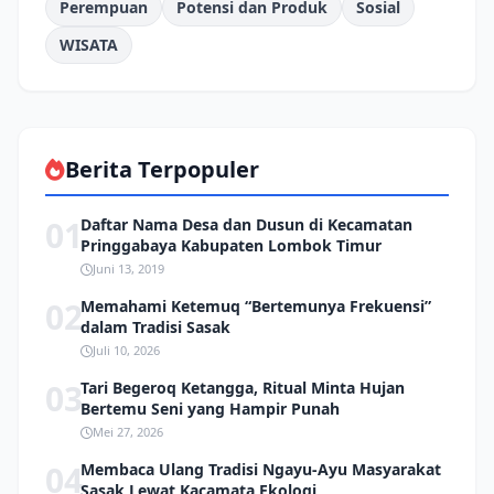
Perempuan
Potensi dan Produk
Sosial
WISATA
Berita Terpopuler
01
Daftar Nama Desa dan Dusun di Kecamatan
Pringgabaya Kabupaten Lombok Timur
Juni 13, 2019
02
Memahami Ketemuq “Bertemunya Frekuensi”
dalam Tradisi Sasak
Juli 10, 2026
03
Tari Begeroq Ketangga, Ritual Minta Hujan
Bertemu Seni yang Hampir Punah
Mei 27, 2026
04
Membaca Ulang Tradisi Ngayu-Ayu Masyarakat
Sasak Lewat Kacamata Ekologi