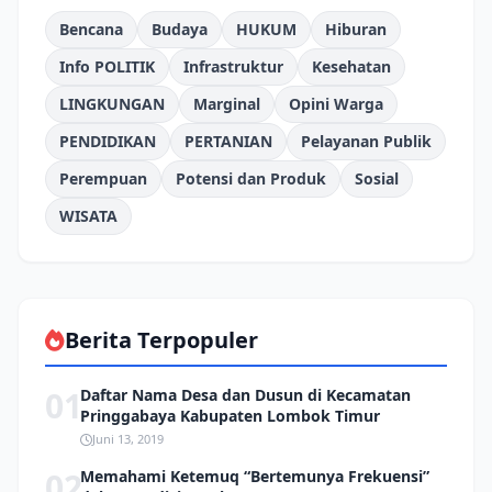
Bencana
Budaya
HUKUM
Hiburan
Info POLITIK
Infrastruktur
Kesehatan
LINGKUNGAN
Marginal
Opini Warga
PENDIDIKAN
PERTANIAN
Pelayanan Publik
Perempuan
Potensi dan Produk
Sosial
WISATA
Berita Terpopuler
01
Daftar Nama Desa dan Dusun di Kecamatan
Pringgabaya Kabupaten Lombok Timur
Juni 13, 2019
02
Memahami Ketemuq “Bertemunya Frekuensi”