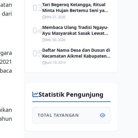
atan
03
Tari Begeroq Ketangga, Ritual
Minta Hujan Bertemu Seni yang
dari
Hampir Punah
Mei 27, 2026
04
Membaca Ulang Tradisi Ngayu-
Ayu Masyarakat Sasak Lewat
Kacamata Ekologi
Mei 30, 2026
05
Daftar Nama Desa dan Dusun di
ggara
Kecamatan Aikmel Kabupaten
2021
Lombok Timur
Juni 13, 2019
baca
Statistik Pengunjung
ikan
TOTAL TAYANGAN
ahun