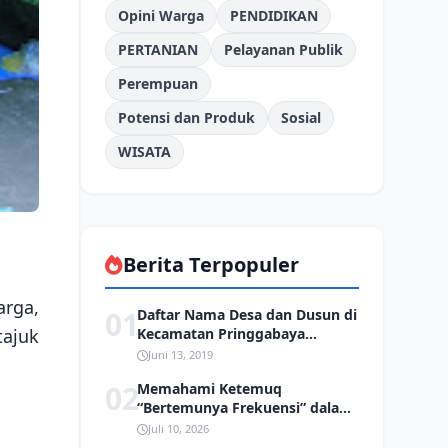
Opini Warga
PENDIDIKAN
PERTANIAN
Pelayanan Publik
Perempuan
Potensi dan Produk
Sosial
WISATA
Berita Terpopuler
rga,
01
Daftar Nama Desa dan Dusun di
tajuk
Kecamatan Pringgabaya
Kabupaten Lombok Timur
Juni 13, 2019
02
Memahami Ketemuq
“Bertemunya Frekuensi” dalam
Tradisi Sasak
Juli 10, 2026