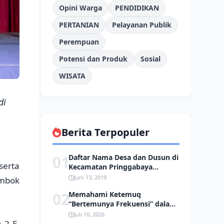
Opini Warga
PENDIDIKAN
PERTANIAN
Pelayanan Publik
Perempuan
Potensi dan Produk
Sosial
WISATA
di
Berita Terpopuler
01
Daftar Nama Desa dan Dusun di
serta
Kecamatan Pringgabaya
Kabupaten Lombok Timur
Juni 13, 2019
ombok
02
Memahami Ketemuq
“Bertemunya Frekuensi” dalam
Tradisi Sasak
Juli 10, 2026
 2 E-