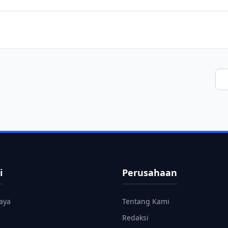
i
Perusahaan
aya
Tentang Kami
Redaksi