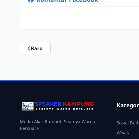
Baru
Kategor
Media Akar Rumput, Saatnya Warga
Sosial Bud
Bersuara
Wisata