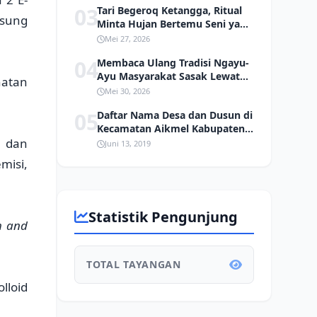
03
Tari Begeroq Ketangga, Ritual
gsung
Minta Hujan Bertemu Seni yang
Hampir Punah
Mei 27, 2026
04
Membaca Ulang Tradisi Ngayu-
Ayu Masyarakat Sasak Lewat
hatan
Kacamata Ekologi
Mei 30, 2026
05
Daftar Nama Desa dan Dusun di
Kecamatan Aikmel Kabupaten
 dan
Lombok Timur
Juni 13, 2019
misi,
Statistik Pengunjung
h and
TOTAL TAYANGAN
lloid