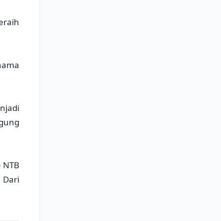
eraih
 nama
njadi
ggung
) NTB
 Dari